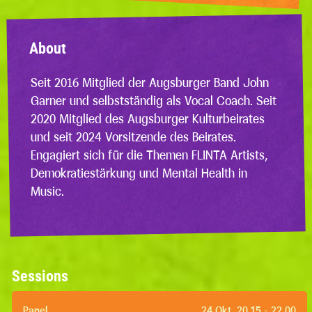
About
Seit 2016 Mitglied der Augsburger Band John
Garner und selbstständig als Vocal Coach. Seit
2020 Mitglied des Augsburger Kulturbeirates
und seit 2024 Vorsitzende des Beirates.
Engagiert sich für die Themen FLINTA Artists,
Demokratiestärkung und Mental Health in
Music.
Sessions
Panel
24.Okt, 20.15 - 22.00