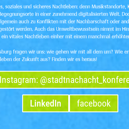
s, soziales und sicheres Nachtleben: denn Musikstandorte, 
Begegnungsorte in einer zunehmend digitalisierten Welt. Do
llgemein auch zu Konflikten mit der Nachbarschaft oder and
gestört werden. Auch das Umweltbewusstsein nimmt im Hinbl
ein vitales Nachtleben einher mit einem manchmal erhöhten,
rg fragen wir uns: wie gehen wir mit all dem um? Wie erh
ben der Zukunft aus? Finden wir es heraus!
Instagram: @stadtnachacht_konfer
LinkedIn
facebook