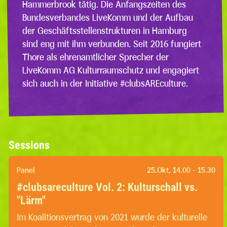
Hammerbrook tätig. Die Anfangszeiten des
Bundesverbandes LiveKomm und der Aufbau
der Geschäftsstellenstrukturen in Hamburg
sind eng mit ihm verbunden. Seit 2016 fungiert
Thore als ehrenamtlicher Sprecher der
LiveKomm AG Kulturraumschutz und engagiert
sich auch in der Initiative #clubsAREculture.
Sessions
Panel
25.Okt, 14.00 - 15.30
#clubsareculture Vol. 2: Kulturschall vs.
"Lärm"
Im Koalitionsvertrag von 2021 wurde der kulturelle