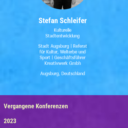
Stefan Schleifer
Kulturelle
Stadtentwicklung
Stadt Augsburg | Referat
für Kultur, Welterbe und
Sport | Geschäftsführer
Kreativwerk Gmbh
Augsburg, Deutschland
Vergangene Konferenzen
2023